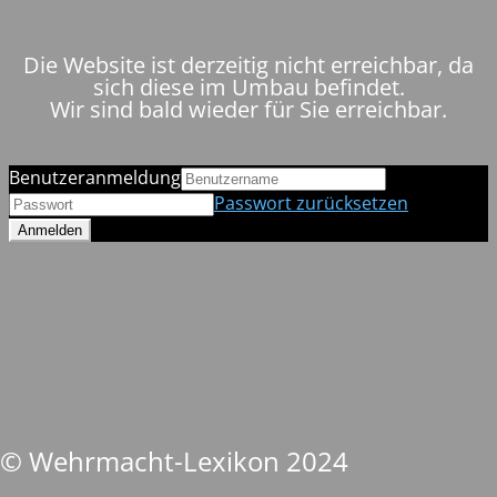
Die Website ist derzeitig nicht erreichbar, da
sich diese im Umbau befindet.
Wir sind bald wieder für Sie erreichbar.
Benutzeranmeldung
Passwort zurücksetzen
© Wehrmacht-Lexikon 2024