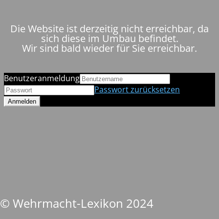
Die Website ist derzeitig nicht erreichbar, da
sich diese im Umbau befindet.
Wir sind bald wieder für Sie erreichbar.
Benutzeranmeldung
Passwort zurücksetzen
© Wehrmacht-Lexikon 2024