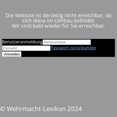
Die Website ist derzeitig nicht erreichbar, da
sich diese im Umbau befindet.
Wir sind bald wieder für Sie erreichbar.
Benutzeranmeldung
Passwort zurücksetzen
© Wehrmacht-Lexikon 2024