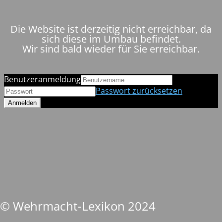
Die Website ist derzeitig nicht erreichbar, da
sich diese im Umbau befindet.
Wir sind bald wieder für Sie erreichbar.
Benutzeranmeldung
Passwort zurücksetzen
© Wehrmacht-Lexikon 2024