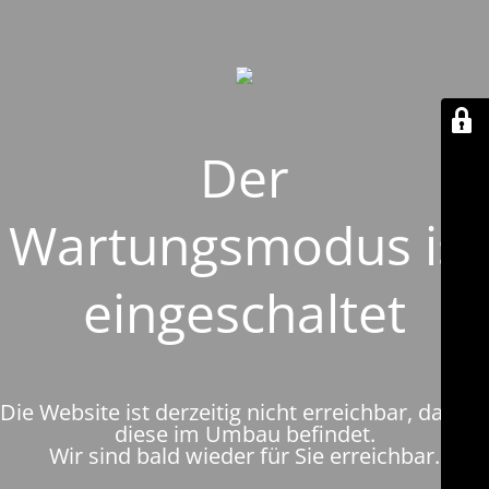
Der
Wartungsmodus ist
eingeschaltet
Die Website ist derzeitig nicht erreichbar, da sich
diese im Umbau befindet.
Wir sind bald wieder für Sie erreichbar.