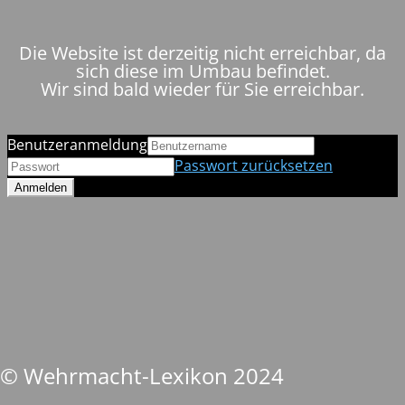
Die Website ist derzeitig nicht erreichbar, da
sich diese im Umbau befindet.
Wir sind bald wieder für Sie erreichbar.
Benutzeranmeldung
Passwort zurücksetzen
© Wehrmacht-Lexikon 2024