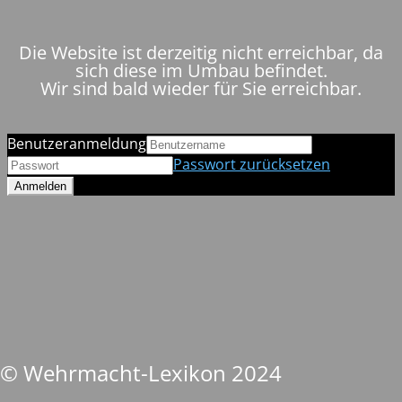
Die Website ist derzeitig nicht erreichbar, da
sich diese im Umbau befindet.
Wir sind bald wieder für Sie erreichbar.
Benutzeranmeldung
Passwort zurücksetzen
© Wehrmacht-Lexikon 2024