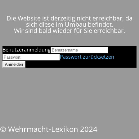
Die Website ist derzeitig nicht erreichbar, da
sich diese im Umbau befindet.
Wir sind bald wieder für Sie erreichbar.
Benutzeranmeldung
Passwort zurücksetzen
© Wehrmacht-Lexikon 2024