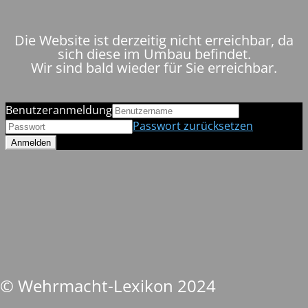
Die Website ist derzeitig nicht erreichbar, da
sich diese im Umbau befindet.
Wir sind bald wieder für Sie erreichbar.
Benutzeranmeldung
Passwort zurücksetzen
© Wehrmacht-Lexikon 2024