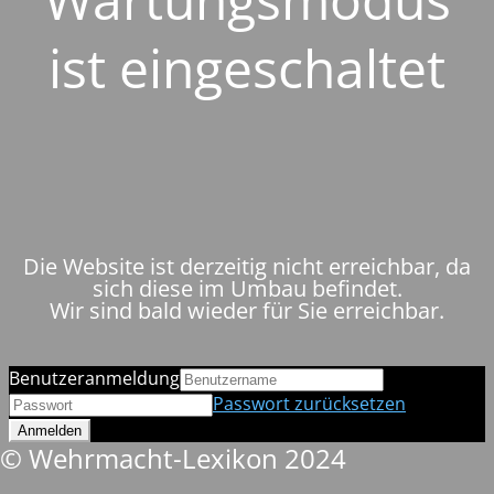
ist eingeschaltet
Die Website ist derzeitig nicht erreichbar, da
sich diese im Umbau befindet.
Wir sind bald wieder für Sie erreichbar.
Benutzeranmeldung
Passwort zurücksetzen
© Wehrmacht-Lexikon 2024