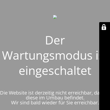
Der
Wartungsmodus ist
eingeschaltet
Die Website ist derzeitig nicht erreichbar, da sich
diese im Umbau befindet.
Wir sind bald wieder für Sie erreichbar.