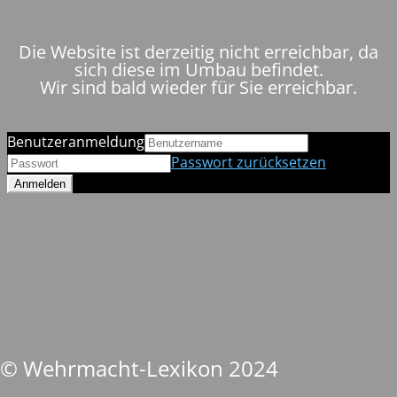
Die Website ist derzeitig nicht erreichbar, da
sich diese im Umbau befindet.
Wir sind bald wieder für Sie erreichbar.
Benutzeranmeldung
Passwort zurücksetzen
© Wehrmacht-Lexikon 2024