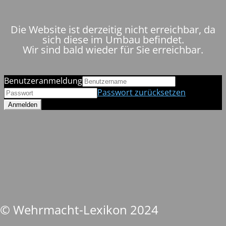
Die Website ist derzeitig nicht erreichbar, da
sich diese im Umbau befindet.
Wir sind bald wieder für Sie erreichbar.
Benutzeranmeldung
Passwort zurücksetzen
© Wehrmacht-Lexikon 2024