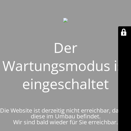
Der
Wartungsmodus ist
eingeschaltet
Die Website ist derzeitig nicht erreichbar, da sich
diese im Umbau befindet.
Wir sind bald wieder für Sie erreichbar.