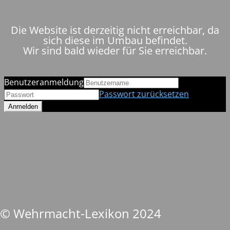
Die Website ist derzeitig nicht erreichbar, da
sich diese im Umbau befindet.
Wir sind bald wieder für Sie erreichbar.
Benutzeranmeldung
Passwort zurücksetzen
© Wehrmacht-Lexikon 2024