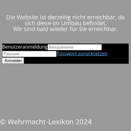
Die Website ist derzeitig nicht erreichbar, da
sich diese im Umbau befindet.
Wir sind bald wieder für Sie erreichbar.
Benutzeranmeldung
Passwort zurücksetzen
© Wehrmacht-Lexikon 2024