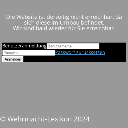
Die Website ist derzeitig nicht erreichbar, da
sich diese im Umbau befindet.
Wir sind bald wieder für Sie erreichbar.
Benutzeranmeldung
Passwort zurücksetzen
© Wehrmacht-Lexikon 2024