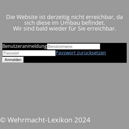
Die Website ist derzeitig nicht erreichbar, da
sich diese im Umbau befindet.
Wir sind bald wieder für Sie erreichbar.
Benutzeranmeldung
Passwort zurücksetzen
© Wehrmacht-Lexikon 2024