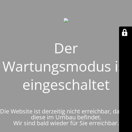
Der
Wartungsmodus ist
eingeschaltet
Die Website ist derzeitig nicht erreichbar, da sich
diese im Umbau befindet.
Wir sind bald wieder für Sie erreichbar.