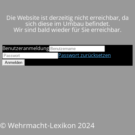
Die Website ist derzeitig nicht erreichbar, da
sich diese im Umbau befindet.
Wir sind bald wieder für Sie erreichbar.
Benutzeranmeldung
Passwort zurücksetzen
© Wehrmacht-Lexikon 2024