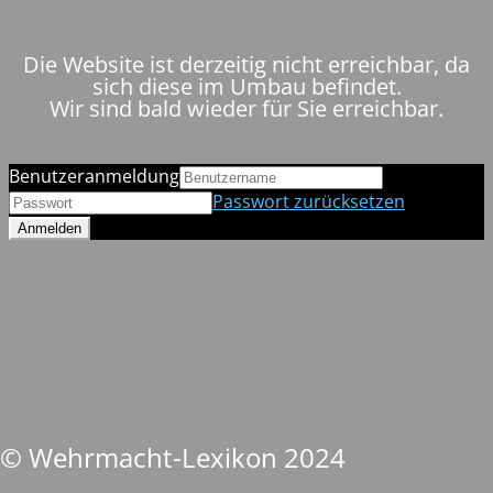
Die Website ist derzeitig nicht erreichbar, da
sich diese im Umbau befindet.
Wir sind bald wieder für Sie erreichbar.
Benutzeranmeldung
Passwort zurücksetzen
© Wehrmacht-Lexikon 2024