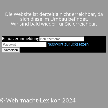
Die Website ist derzeitig nicht erreichbar, da
sich diese im Umbau befindet.
Wir sind bald wieder für Sie erreichbar.
Benutzeranmeldung
Passwort zurücksetzen
© Wehrmacht-Lexikon 2024