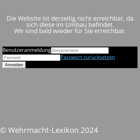
Die Website ist derzeitig nicht erreichbar, da
sich diese im Umbau befindet.
Wir sind bald wieder für Sie erreichbar.
Benutzeranmeldung
Passwort zurücksetzen
© Wehrmacht-Lexikon 2024