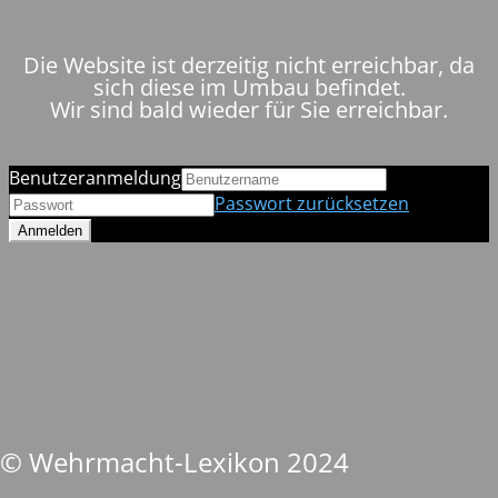
Die Website ist derzeitig nicht erreichbar, da
sich diese im Umbau befindet.
Wir sind bald wieder für Sie erreichbar.
Benutzeranmeldung
Passwort zurücksetzen
© Wehrmacht-Lexikon 2024