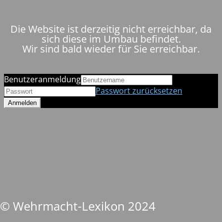
Die Website ist derzeitig nicht erreichbar, da
sich diese im Umbau befindet.
Wir sind bald wieder für Sie erreichbar.
Benutzeranmeldung
Passwort zurücksetzen
© Wehrmacht-Lexikon 2024