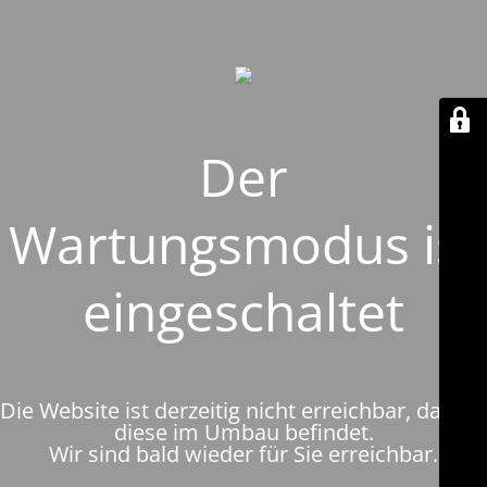
Der
Wartungsmodus ist
eingeschaltet
Die Website ist derzeitig nicht erreichbar, da sich
diese im Umbau befindet.
Wir sind bald wieder für Sie erreichbar.