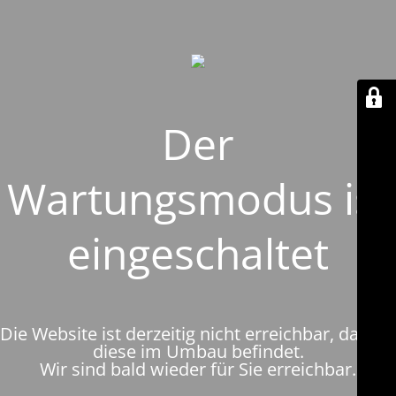
Der
Wartungsmodus ist
eingeschaltet
Die Website ist derzeitig nicht erreichbar, da sich
diese im Umbau befindet.
Wir sind bald wieder für Sie erreichbar.