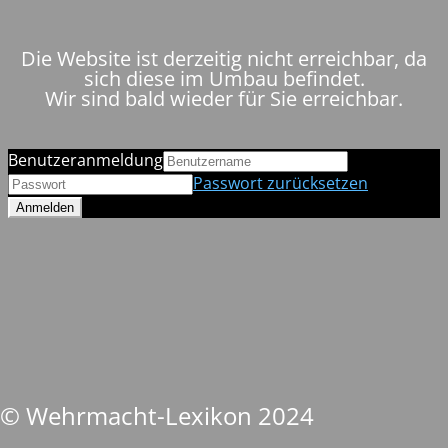
Die Website ist derzeitig nicht erreichbar, da
sich diese im Umbau befindet.
Wir sind bald wieder für Sie erreichbar.
Benutzeranmeldung
Passwort zurücksetzen
© Wehrmacht-Lexikon 2024