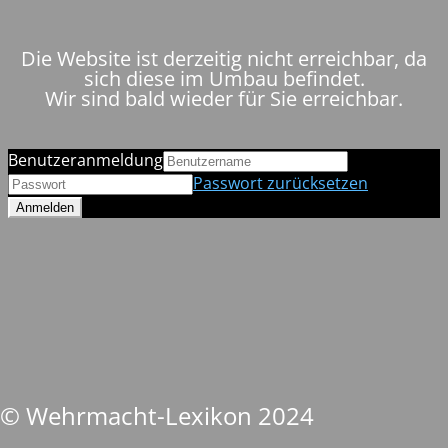
Die Website ist derzeitig nicht erreichbar, da
sich diese im Umbau befindet.
Wir sind bald wieder für Sie erreichbar.
Benutzeranmeldung
Passwort zurücksetzen
© Wehrmacht-Lexikon 2024