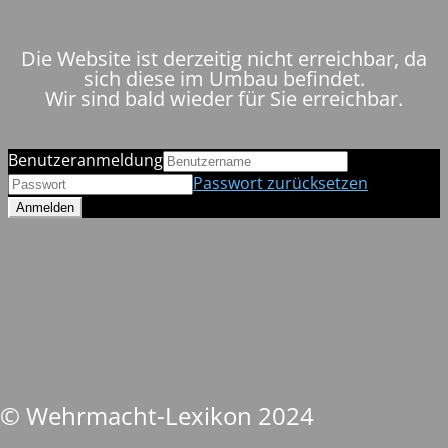
Die Website ist derzeitig nicht erreichbar, da
sich diese im Umbau befindet.
Wir sind bald wieder für Sie erreichbar.
Benutzeranmeldung
Passwort zurücksetzen
© Wehrmacht-Lexikon 2024