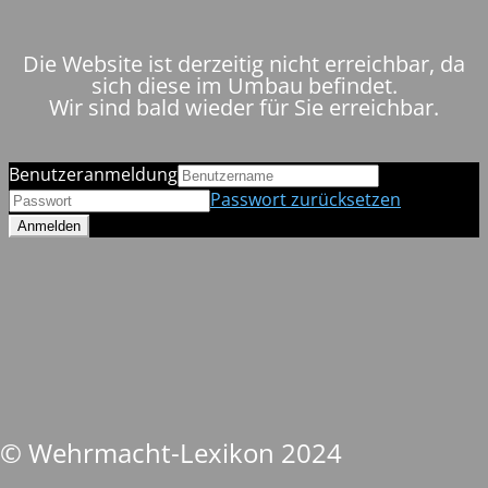
Die Website ist derzeitig nicht erreichbar, da
sich diese im Umbau befindet.
Wir sind bald wieder für Sie erreichbar.
Benutzeranmeldung
Passwort zurücksetzen
© Wehrmacht-Lexikon 2024