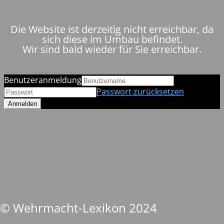
Die Website ist derzeitig nicht erreichbar, da
sich diese im Umbau befindet.
Wir sind bald wieder für Sie erreichbar.
Benutzeranmeldung
Passwort zurücksetzen
© Wehrmacht-Lexikon 2024